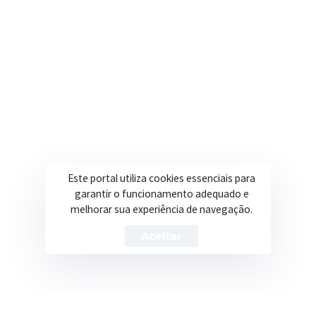
Secretarias
Institucional
Assistência Social
Sobre a Prefeitura
Educação
Notícias
Esportes
Portal Transparência
Este portal utiliza cookies essenciais para
Saúde
Licitações
garantir o funcionamento adequado e
melhorar sua experiência de navegação.
Obras
Aceitar
Prefeitura de Itapeva – ©2026 Todos os Direitos Reservados
Política de Privacidade
Termos de Uso