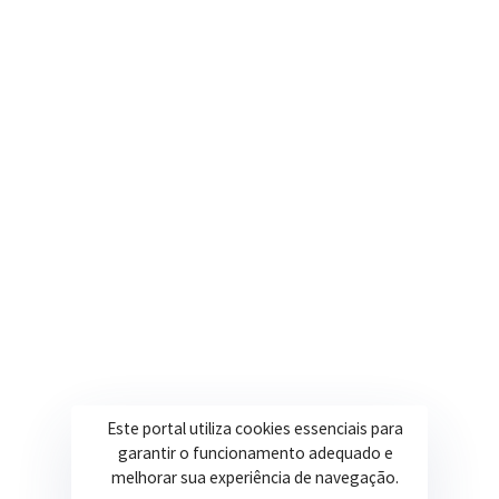
Onde estamos
R. Ulisses Escobar, 30 – Centro, Itapeva/MG
Secretarias
Institucional
Assistência Social
Sobre a Prefeitura
Educação
Notícias
Esportes
Portal Transparência
Saúde
Licitações
Obras
Este portal utiliza cookies essenciais para
garantir o funcionamento adequado e
melhorar sua experiência de navegação.