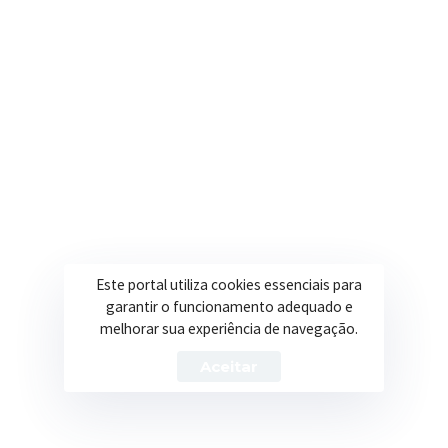
Contatos
Segunda a Sexta: 08h às 17h
(35) 3616-0880
Nosso e-mail
contato@itapeva.mg.gov.br
Onde estamos
R. Ulisses Escobar, 30 – Centro, Itapeva/MG
Este portal utiliza cookies essenciais para
garantir o funcionamento adequado e
melhorar sua experiência de navegação.
Aceitar
Secretarias
Institucional
Assistência Social
Sobre a Prefeitura