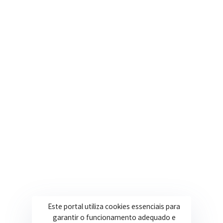
Nosso e-mail
contato@itapeva.mg.gov.br
Onde estamos
R. Ulisses Escobar, 30 – Centro, Itapeva/MG
Secretarias
Institucional
Assistência Social
Sobre a Prefeitura
Educação
Notícias
Esportes
Portal Transparência
Saúde
Licitações
Obras
Este portal utiliza cookies essenciais para
garantir o funcionamento adequado e