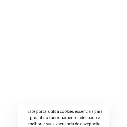
contato@itapeva.mg.gov.br
Onde estamos
R. Ulisses Escobar, 30 – Centro, Itapeva/MG
Secretarias
Institucional
Assistência Social
Sobre a Prefeitura
Educação
Notícias
Esportes
Portal Transparência
Saúde
Licitações
Obras
Este portal utiliza cookies essenciais para
garantir o funcionamento adequado e
melhorar sua experiência de navegação.