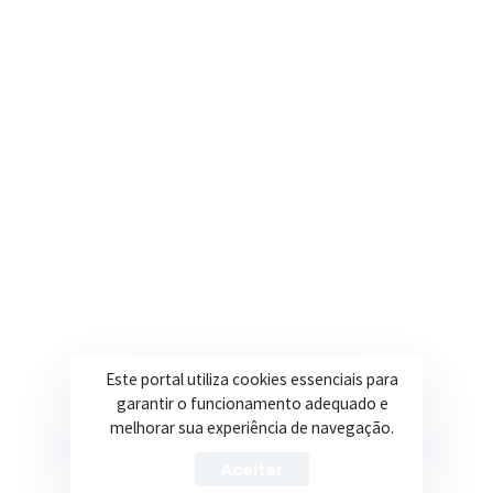
contato@itapeva.mg.gov.br
Onde estamos
R. Ulisses Escobar, 30 – Centro, Itapeva/MG
Secretarias
Institucional
Assistência Social
Sobre a Prefeitura
Educação
Notícias
Esportes
Portal Transparência
Este portal utiliza cookies essenciais para
Saúde
Licitações
garantir o funcionamento adequado e
melhorar sua experiência de navegação.
Obras
Aceitar