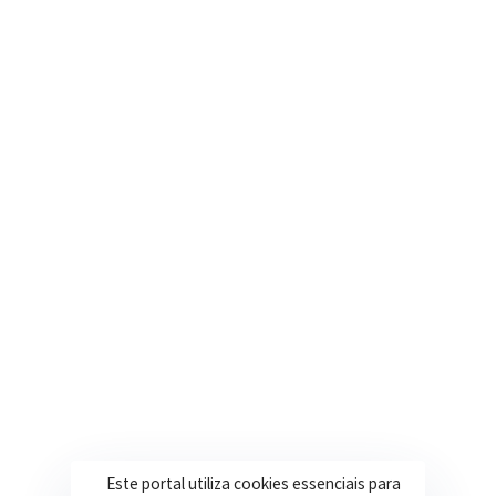
Nosso e-mail
contato@itapeva.mg.gov.br
Onde estamos
R. Ulisses Escobar, 30 – Centro, Itapeva/MG
Secretarias
Institucional
Assistência Social
Sobre a Prefeitura
Educação
Notícias
Esportes
Portal Transparência
Saúde
Licitações
Este portal utiliza cookies essenciais para
Obras