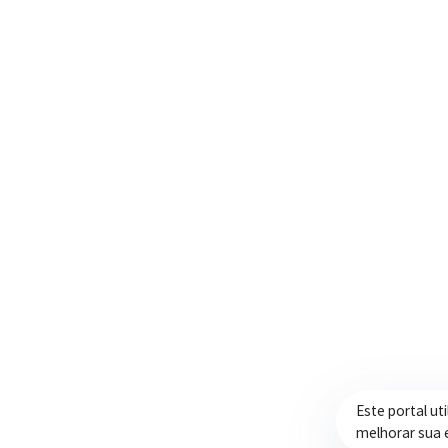
Trabalhando com transparência e dedicação
para promover qualidade de vida,
desenvolvimento e oportunidades para a
população.
Este portal ut
melhorar sua 