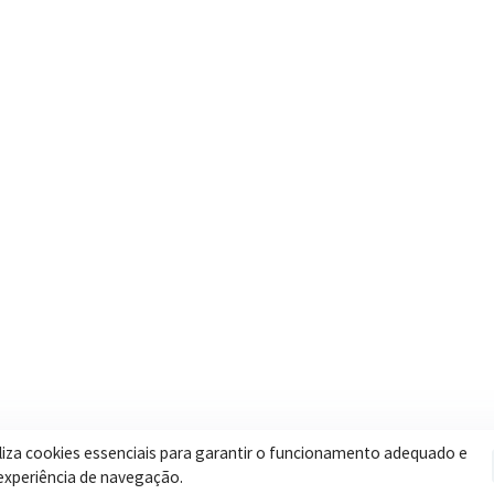
Contatos
Secretar
Segunda a Sexta: 08h às 17h
Assistência 
(35) 3616-0880
Educação
Nosso e-mail
Esportes
contato@itapeva.mg.gov.br
Saúde
Onde estamos
Obras
R. Ulisses Escobar, 30 – Centro,
Itapeva/MG
iliza cookies essenciais para garantir o funcionamento adequado e
experiência de navegação.