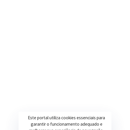
Nosso e-mail
contato@itapeva.mg.gov.br
Onde estamos
R. Ulisses Escobar, 30 – Centro, Itapeva/MG
Secretarias
Institucional
Assistência Social
Sobre a Prefeitura
Educação
Notícias
Esportes
Portal Transparência
Saúde
Licitações
Este portal utiliza cookies essenciais para
Obras
garantir o funcionamento adequado e