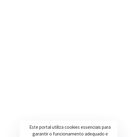
Nosso e-mail
contato@itapeva.mg.gov.br
Onde estamos
R. Ulisses Escobar, 30 – Centro, Itapeva/MG
Secretarias
Institucional
Assistência Social
Sobre a Prefeitura
Educação
Notícias
Esportes
Portal Transparência
Saúde
Licitações
Este portal utiliza cookies essenciais para
Obras
garantir o funcionamento adequado e