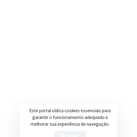
Onde estamos
R. Ulisses Escobar, 30 – Centro, Itapeva/MG
Secretarias
Institucional
Assistência Social
Sobre a Prefeitura
Educação
Notícias
Esportes
Portal Transparência
Saúde
Licitações
Este portal utiliza cookies essenciais para
Obras
garantir o funcionamento adequado e
melhorar sua experiência de navegação.
Aceitar