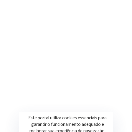
Nosso e-mail
contato@itapeva.mg.gov.br
Onde estamos
R. Ulisses Escobar, 30 – Centro, Itapeva/MG
Secretarias
Institucional
Assistência Social
Sobre a Prefeitura
Educação
Notícias
Esportes
Portal Transparência
Saúde
Licitações
Este portal utiliza cookies essenciais para
Obras
garantir o funcionamento adequado e
melhorar sua experiência de navegação.