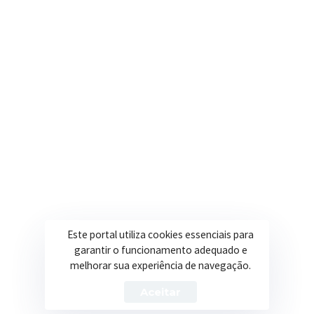
Onde estamos
R. Ulisses Escobar, 30 – Centro, Itapeva/MG
Secretarias
Institucional
Assistência Social
Sobre a Prefeitura
Educação
Notícias
Esportes
Portal Transparência
Saúde
Licitações
Este portal utiliza cookies essenciais para
Obras
garantir o funcionamento adequado e
melhorar sua experiência de navegação.
Aceitar
Prefeitura de Itapeva – ©2026 Todos os Direitos Reservados