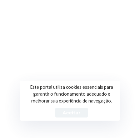
Secretarias
Institucional
Assistência Social
Sobre a Prefeitura
Educação
Notícias
Esportes
Portal Transparência
Saúde
Licitações
Este portal utiliza cookies essenciais para
Obras
garantir o funcionamento adequado e
melhorar sua experiência de navegação.
Aceitar
Prefeitura de Itapeva – ©2026 Todos os Direitos Reservados
Política de Privacidade
Termos de Uso