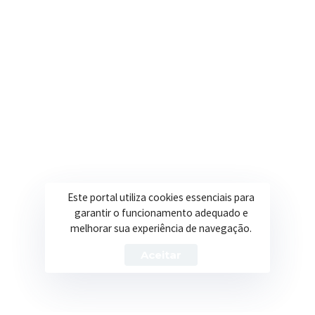
Secretarias
Institucional
Assistência Social
Sobre a Prefeitura
Educação
Notícias
Esportes
Portal Transparência
Saúde
Licitações
Este portal utiliza cookies essenciais para
Obras
garantir o funcionamento adequado e
melhorar sua experiência de navegação.
Aceitar
Prefeitura de Itapeva – ©2026 Todos os Direitos Reservados
Política de Privacidade
Termos de Uso