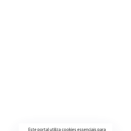
Nosso e-mail
contato@itapeva.mg.gov.br
Onde estamos
R. Ulisses Escobar, 30 – Centro, Itapeva/MG
Secretarias
Institucional
Assistência Social
Sobre a Prefeitura
Educação
Notícias
Esportes
Portal Transparência
Saúde
Licitações
Este portal utiliza cookies essenciais para
Obras