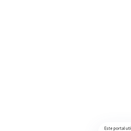
Trabalhando com transparência e dedicação
para promover qualidade de vida,
desenvolvimento e oportunidades para a
população.
Este portal ut