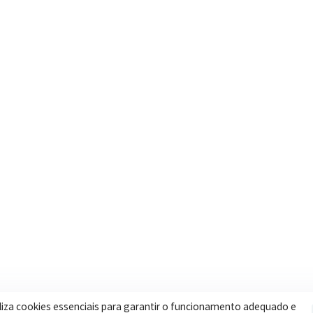
Contatos
Secretar
Segunda a Sexta: 08h às 17h
Assistência 
(35) 3616-0880
Educação
Nosso e-mail
Esportes
contato@itapeva.mg.gov.br
Saúde
Onde estamos
Obras
R. Ulisses Escobar, 30 – Centro,
Itapeva/MG
iliza cookies essenciais para garantir o funcionamento adequado e