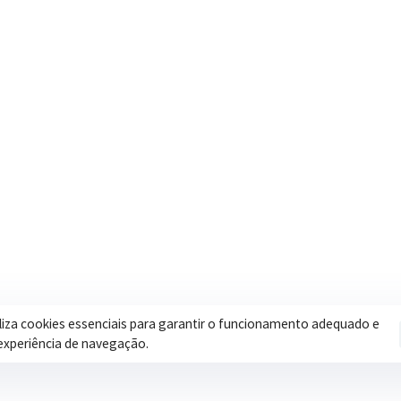
Contatos
Secretar
Segunda a Sexta: 08h às 17h
Assistência 
(35) 3616-0880
Educação
Nosso e-mail
Esportes
contato@itapeva.mg.gov.br
Saúde
Onde estamos
Obras
R. Ulisses Escobar, 30 – Centro,
Itapeva/MG
iliza cookies essenciais para garantir o funcionamento adequado e
experiência de navegação.
Pol