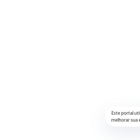
Trabalhando com transparência e dedicação
para promover qualidade de vida,
desenvolvimento e oportunidades para a
população.
Este portal ut
melhorar sua 
Prefeitura de Itapeva – ©2026 Todos os Direitos Reservados