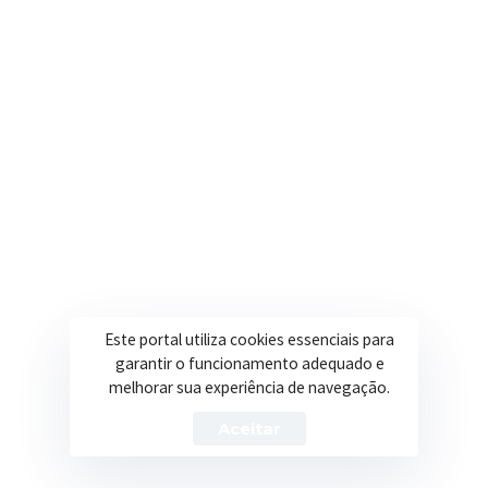
R. Ulisses Escobar, 30 – Centro, Itapeva/MG
Secretarias
Institucional
Assistência Social
Sobre a Prefeitura
Educação
Notícias
Esportes
Portal Transparência
Saúde
Licitações
Este portal utiliza cookies essenciais para
Obras
garantir o funcionamento adequado e
melhorar sua experiência de navegação.
Aceitar
Prefeitura de Itapeva – ©2026 Todos os Direitos Reservados