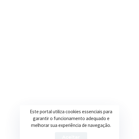
Onde estamos
R. Ulisses Escobar, 30 – Centro, Itapeva/MG
Secretarias
Institucional
Assistência Social
Sobre a Prefeitura
Educação
Notícias
Esportes
Portal Transparência
Saúde
Licitações
Este portal utiliza cookies essenciais para
Obras
garantir o funcionamento adequado e
melhorar sua experiência de navegação.
Aceitar