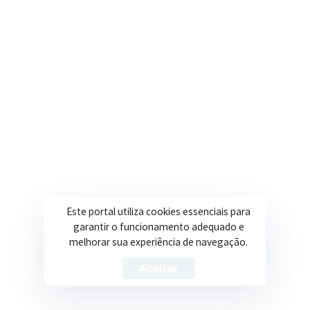
R. Ulisses Escobar, 30 – Centro, Itapeva/MG
Secretarias
Institucional
Assistência Social
Sobre a Prefeitura
Educação
Notícias
Esportes
Portal Transparência
Saúde
Licitações
Este portal utiliza cookies essenciais para
Obras
garantir o funcionamento adequado e
melhorar sua experiência de navegação.
Aceitar
Prefeitura de Itapeva – ©2026 Todos os Direitos Reservados