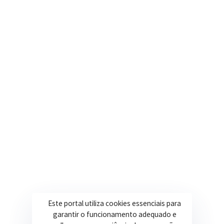
(35) 3616-0880
Nosso e-mail
contato@itapeva.mg.gov.br
Onde estamos
R. Ulisses Escobar, 30 – Centro, Itapeva/MG
Secretarias
Institucional
Assistência Social
Sobre a Prefeitura
Educação
Notícias
Esportes
Portal Transparência
Este portal utiliza cookies essenciais para
Saúde
Licitações
garantir o funcionamento adequado e