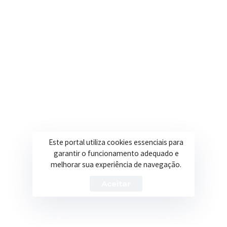
Secretarias
Institucional
Assistência Social
Sobre a Prefeitura
Educação
Notícias
Esportes
Portal Transparência
Saúde
Licitações
Este portal utiliza cookies essenciais para
Obras
garantir o funcionamento adequado e
melhorar sua experiência de navegação.
Aceitar
Prefeitura de Itapeva – ©2026 Todos os Direitos Reservados
Política de Privacidade
Termos de Uso