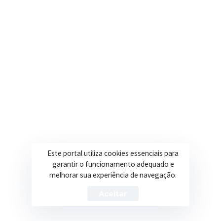
R. Ulisses Escobar, 30 – Centro, Itapeva/MG
Secretarias
Institucional
Assistência Social
Sobre a Prefeitura
Educação
Notícias
Esportes
Portal Transparência
Saúde
Licitações
Este portal utiliza cookies essenciais para
Obras
garantir o funcionamento adequado e
melhorar sua experiência de navegação.
Aceitar
Prefeitura de Itapeva – ©2026 Todos os Direitos Reservados