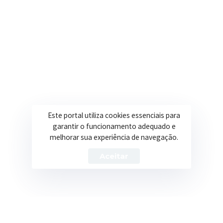
Secretarias
Institucional
Assistência Social
Sobre a Prefeitura
Educação
Notícias
Esportes
Portal Transparência
Este portal utiliza cookies essenciais para
Saúde
Licitações
garantir o funcionamento adequado e
melhorar sua experiência de navegação.
Obras
Aceitar
Prefeitura de Itapeva – ©2026 Todos os Direitos Reservados
Política de Privacidade
Termos de Uso