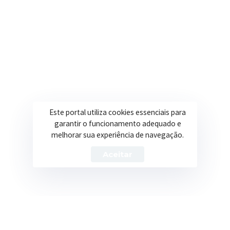
Secretarias
Institucional
Assistência Social
Sobre a Prefeitura
Educação
Notícias
Esportes
Portal Transparência
Este portal utiliza cookies essenciais para
garantir o funcionamento adequado e
Saúde
Licitações
melhorar sua experiência de navegação.
Obras
Aceitar
Prefeitura de Itapeva – ©2026 Todos os Direitos Reservados
Política de Privacidade
Termos de Uso