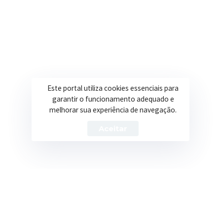
Secretarias
Institucional
Assistência Social
Sobre a Prefeitura
Educação
Notícias
Este portal utiliza cookies essenciais para
garantir o funcionamento adequado e
Esportes
Portal Transparência
melhorar sua experiência de navegação.
Saúde
Licitações
Aceitar
Obras
Prefeitura de Itapeva – ©2026 Todos os Direitos Reservados
Política de Privacidade
Termos de Uso