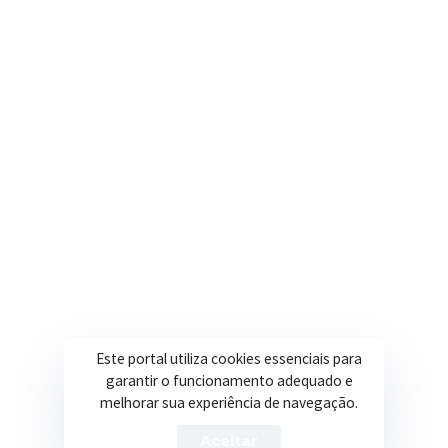
(35) 3616-0880
Nosso e-mail
contato@itapeva.mg.gov.br
Onde estamos
R. Ulisses Escobar, 30 – Centro, Itapeva/MG
Secretarias
Institucional
Assistência Social
Sobre a Prefeitura
Educação
Notícias
Este portal utiliza cookies essenciais para
Esportes
Portal Transparência
garantir o funcionamento adequado e
melhorar sua experiência de navegação.
Saúde
Licitações
Aceitar