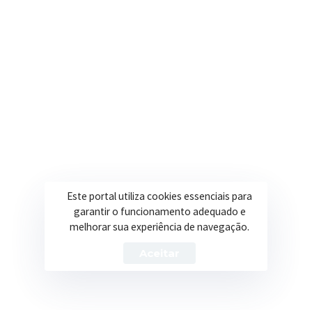
Onde estamos
R. Ulisses Escobar, 30 – Centro, Itapeva/MG
Secretarias
Institucional
Assistência Social
Sobre a Prefeitura
Educação
Notícias
Este portal utiliza cookies essenciais para
Esportes
Portal Transparência
garantir o funcionamento adequado e
melhorar sua experiência de navegação.
Saúde
Licitações
Aceitar
Obras