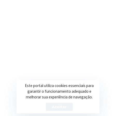
contato@itapeva.mg.gov.br
Onde estamos
R. Ulisses Escobar, 30 – Centro, Itapeva/MG
Secretarias
Institucional
Assistência Social
Sobre a Prefeitura
Educação
Notícias
Esportes
Portal Transparência
Este portal utiliza cookies essenciais para
Saúde
Licitações
garantir o funcionamento adequado e
melhorar sua experiência de navegação.
Obras
Aceitar