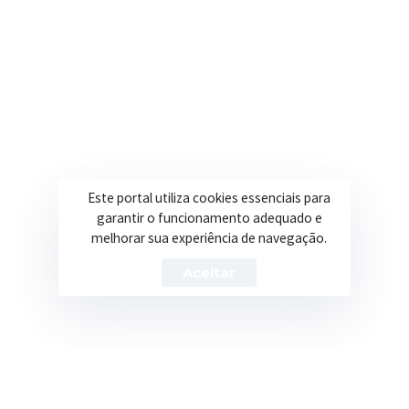
R. Ulisses Escobar, 30 – Centro, Itapeva/MG
Secretarias
Institucional
Assistência Social
Sobre a Prefeitura
Educação
Notícias
Este portal utiliza cookies essenciais para
Esportes
Portal Transparência
garantir o funcionamento adequado e
melhorar sua experiência de navegação.
Saúde
Licitações
Aceitar
Obras
Prefeitura de Itapeva – ©2026 Todos os Direitos Reservados