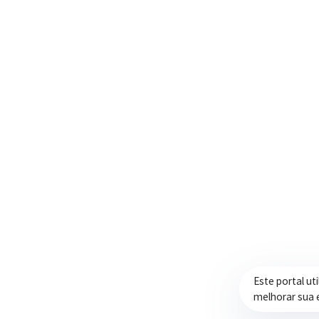
Trabalhando com transparência e dedicação
para promover qualidade de vida,
desenvolvimento e oportunidades para a
população.
Este portal ut
melhorar sua 
Prefeitura de Itapeva – ©2026 Todos os Direitos Reservados