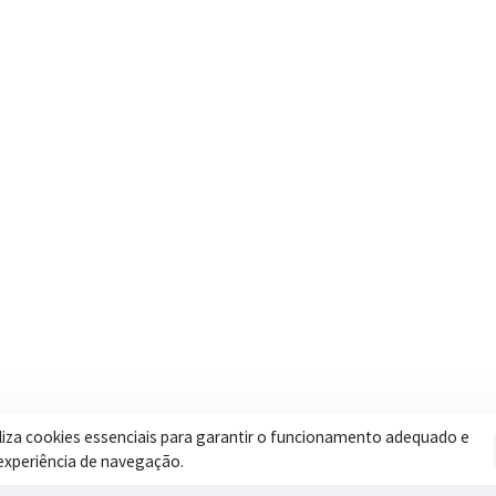
Contatos
Secretar
Segunda a Sexta: 08h às 17h
Assistência 
(35) 3616-0880
Educação
Nosso e-mail
Esportes
contato@itapeva.mg.gov.br
Saúde
Onde estamos
Obras
R. Ulisses Escobar, 30 – Centro,
Itapeva/MG
iliza cookies essenciais para garantir o funcionamento adequado e
experiência de navegação.
Pol