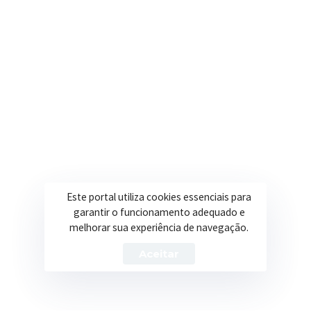
Secretarias
Institucional
Assistência Social
Sobre a Prefeitura
Educação
Notícias
Esportes
Portal Transparência
Saúde
Licitações
Este portal utiliza cookies essenciais para
Obras
garantir o funcionamento adequado e
melhorar sua experiência de navegação.
Aceitar
Prefeitura de Itapeva – ©2026 Todos os Direitos Reservados
Política de Privacidade
Termos de Uso