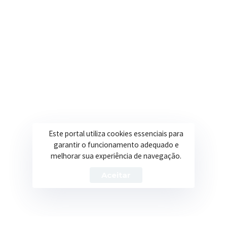
R. Ulisses Escobar, 30 – Centro, Itapeva/MG
Secretarias
Institucional
Assistência Social
Sobre a Prefeitura
Educação
Notícias
Esportes
Portal Transparência
Este portal utiliza cookies essenciais para
Saúde
Licitações
garantir o funcionamento adequado e
melhorar sua experiência de navegação.
Obras
Aceitar
Prefeitura de Itapeva – ©2026 Todos os Direitos Reservados