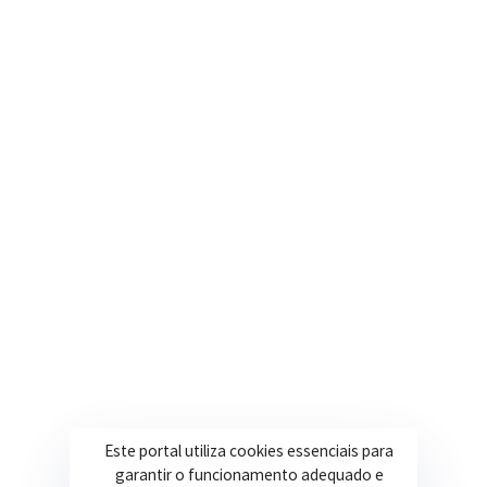
Contatos
Segunda a Sexta: 08h às 17h
(35) 3616-0880
Nosso e-mail
contato@itapeva.mg.gov.br
Onde estamos
R. Ulisses Escobar, 30 – Centro, Itapeva/MG
Secretarias
Institucional
Assistência Social
Sobre a Prefeitura
Este portal utiliza cookies essenciais para
Educação
Notícias
garantir o funcionamento adequado e