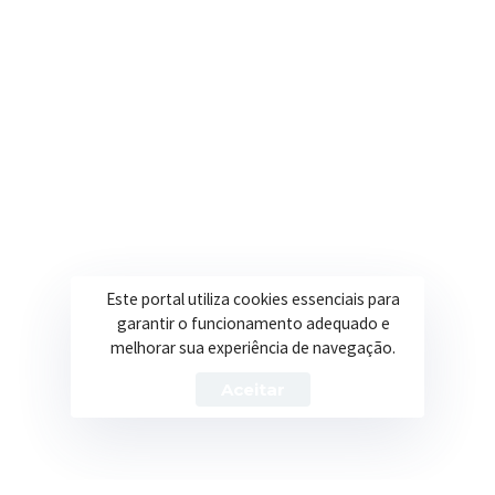
Secretarias
Institucional
Assistência Social
Sobre a Prefeitura
Educação
Notícias
Esportes
Portal Transparência
Saúde
Licitações
Este portal utiliza cookies essenciais para
garantir o funcionamento adequado e
Obras
melhorar sua experiência de navegação.
Aceitar
Prefeitura de Itapeva – ©2026 Todos os Direitos Reservados
Política de Privacidade
Termos de Uso