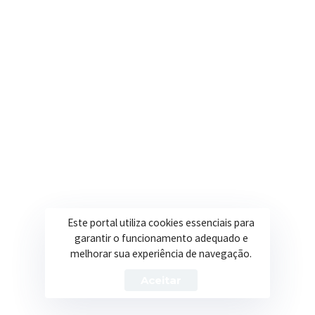
contato@itapeva.mg.gov.br
Onde estamos
R. Ulisses Escobar, 30 – Centro, Itapeva/MG
Secretarias
Institucional
Assistência Social
Sobre a Prefeitura
Educação
Notícias
Esportes
Portal Transparência
Este portal utiliza cookies essenciais para
garantir o funcionamento adequado e
Saúde
Licitações
melhorar sua experiência de navegação.
Obras
Aceitar