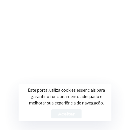
Onde estamos
R. Ulisses Escobar, 30 – Centro, Itapeva/MG
Secretarias
Institucional
Assistência Social
Sobre a Prefeitura
Educação
Notícias
Esportes
Portal Transparência
Este portal utiliza cookies essenciais para
garantir o funcionamento adequado e
Saúde
Licitações
melhorar sua experiência de navegação.
Obras
Aceitar