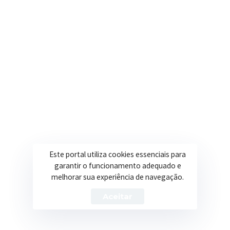
contato@itapeva.mg.gov.br
Onde estamos
R. Ulisses Escobar, 30 – Centro, Itapeva/MG
Secretarias
Institucional
Assistência Social
Sobre a Prefeitura
Educação
Notícias
Este portal utiliza cookies essenciais para
garantir o funcionamento adequado e
Esportes
Portal Transparência
melhorar sua experiência de navegação.
Saúde
Licitações
Aceitar
Obras