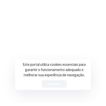
Onde estamos
R. Ulisses Escobar, 30 – Centro, Itapeva/MG
Secretarias
Institucional
Assistência Social
Sobre a Prefeitura
Educação
Notícias
Este portal utiliza cookies essenciais para
garantir o funcionamento adequado e
Esportes
Portal Transparência
melhorar sua experiência de navegação.
Saúde
Licitações
Aceitar
Obras