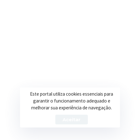
contato@itapeva.mg.gov.br
Onde estamos
R. Ulisses Escobar, 30 – Centro, Itapeva/MG
Secretarias
Institucional
Assistência Social
Sobre a Prefeitura
Educação
Notícias
Este portal utiliza cookies essenciais para
garantir o funcionamento adequado e
Esportes
Portal Transparência
melhorar sua experiência de navegação.
Saúde
Licitações
Aceitar
Obras