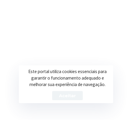
Secretarias
Institucional
Assistência Social
Sobre a Prefeitura
Educação
Notícias
Esportes
Portal Transparência
Este portal utiliza cookies essenciais para
Saúde
Licitações
garantir o funcionamento adequado e
melhorar sua experiência de navegação.
Obras
Aceitar
Prefeitura de Itapeva – ©2026 Todos os Direitos Reservados
Política de Privacidade
Termos de Uso