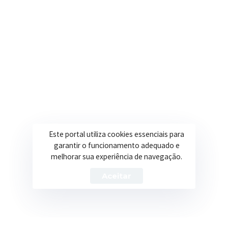
Onde estamos
R. Ulisses Escobar, 30 – Centro, Itapeva/MG
Secretarias
Institucional
Assistência Social
Sobre a Prefeitura
Educação
Notícias
Este portal utiliza cookies essenciais para
Esportes
Portal Transparência
garantir o funcionamento adequado e
melhorar sua experiência de navegação.
Saúde
Licitações
Aceitar
Obras
Prefeitura de Itapeva – ©2026 Todos os Direitos Reservados