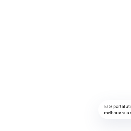
Trabalhando com transparência e dedicação
para promover qualidade de vida,
desenvolvimento e oportunidades para a
população.
Este portal ut
melhorar sua 
Prefeitura de Itapeva – ©2026 Todos os Direitos Reservados