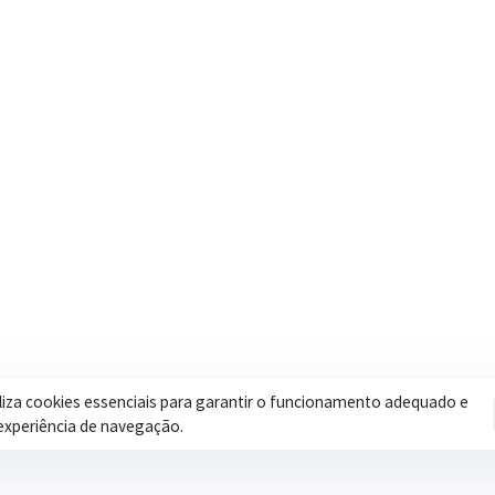
Contatos
Secretar
Segunda a Sexta: 08h às 17h
Assistência 
(35) 3616-0880
Educação
Nosso e-mail
Esportes
contato@itapeva.mg.gov.br
Saúde
Onde estamos
Obras
R. Ulisses Escobar, 30 – Centro,
Itapeva/MG
iliza cookies essenciais para garantir o funcionamento adequado e
experiência de navegação.
Pol