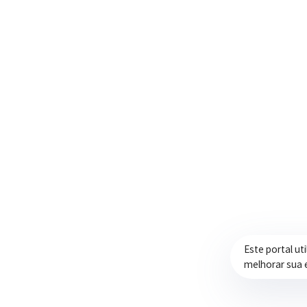
Trabalhando com transparência e dedicação
para promover qualidade de vida,
desenvolvimento e oportunidades para a
população.
Este portal ut
melhorar sua 
Prefeitura de Itapeva – ©2026 Todos os Direitos Reservados