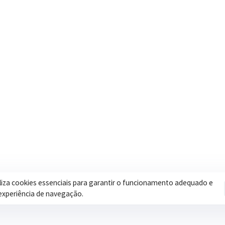
Contatos
Secretar
Segunda a Sexta: 08h às 17h
Assistência 
(35) 3616-0880
Educação
Nosso e-mail
Esportes
contato@itapeva.mg.gov.br
Saúde
Onde estamos
Obras
R. Ulisses Escobar, 30 – Centro,
Itapeva/MG
iliza cookies essenciais para garantir o funcionamento adequado e
experiência de navegação.
Pol