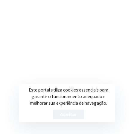
contato@itapeva.mg.gov.br
Onde estamos
R. Ulisses Escobar, 30 – Centro, Itapeva/MG
Secretarias
Institucional
Assistência Social
Sobre a Prefeitura
Educação
Notícias
Este portal utiliza cookies essenciais para
garantir o funcionamento adequado e
Esportes
Portal Transparência
melhorar sua experiência de navegação.
Saúde
Licitações
Aceitar
Obras