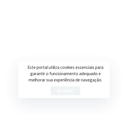
Onde estamos
R. Ulisses Escobar, 30 – Centro, Itapeva/MG
Secretarias
Institucional
Assistência Social
Sobre a Prefeitura
Educação
Notícias
Este portal utiliza cookies essenciais para
Esportes
Portal Transparência
garantir o funcionamento adequado e
melhorar sua experiência de navegação.
Saúde
Licitações
Aceitar
Obras
Prefeitura de Itapeva – ©2026 Todos os Direitos Reservados