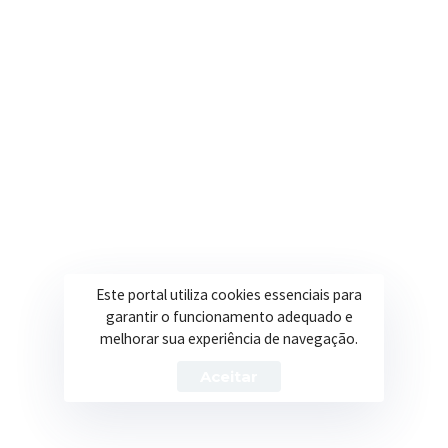
contato@itapeva.mg.gov.br
Onde estamos
R. Ulisses Escobar, 30 – Centro, Itapeva/MG
Secretarias
Institucional
Assistência Social
Sobre a Prefeitura
Educação
Notícias
Este portal utiliza cookies essenciais para
garantir o funcionamento adequado e
Esportes
Portal Transparência
melhorar sua experiência de navegação.
Saúde
Licitações
Aceitar
Obras