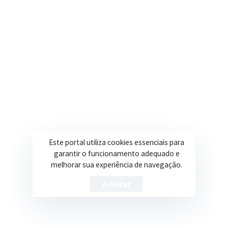
Onde estamos
R. Ulisses Escobar, 30 – Centro, Itapeva/MG
Secretarias
Institucional
Assistência Social
Sobre a Prefeitura
Educação
Notícias
Esportes
Portal Transparência
Este portal utiliza cookies essenciais para
garantir o funcionamento adequado e
Saúde
Licitações
melhorar sua experiência de navegação.
Obras
Aceitar
Prefeitura de Itapeva – ©2026 Todos os Direitos Reservados