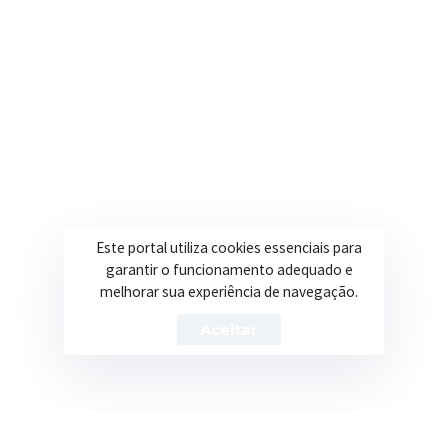
Secretarias
Institucional
Assistência Social
Sobre a Prefeitura
Educação
Notícias
Esportes
Portal Transparência
Este portal utiliza cookies essenciais para
Saúde
Licitações
garantir o funcionamento adequado e
melhorar sua experiência de navegação.
Obras
Aceitar
Prefeitura de Itapeva – ©2026 Todos os Direitos Reservados
Política de Privacidade
Termos de Uso